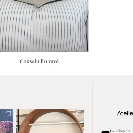
Coussin lin rayé
Ateli
16, chemi