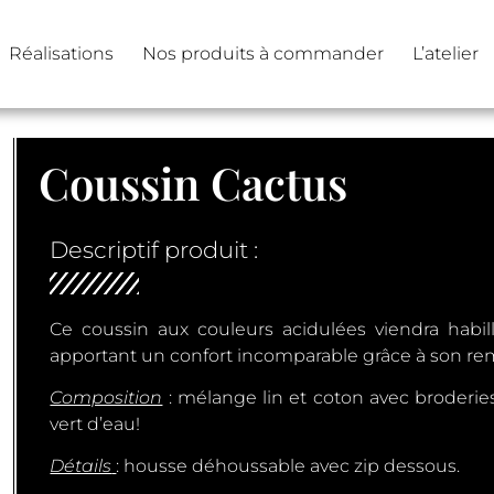
Réalisations
Nos produits à commander
L’atelier
Coussin Cactus
Descriptif produit :
Ce coussin aux couleurs acidulées viendra habille
apportant un confort incomparable grâce à son r
Composition
: mélange lin et coton avec broderies 
vert d’eau!
Détails
: housse déhoussable avec zip dessous.