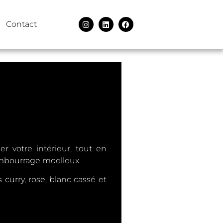
Contact
r votre intérieur, tout en
embourrage moelleux.
curry, rose, blanc cassé et