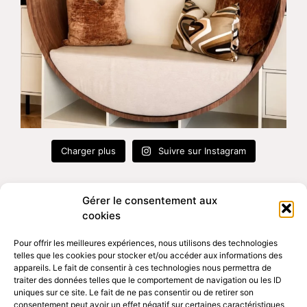
Charger plus
Suivre sur Instagram
Gérer le consentement aux
cookies
Atelier sur rendez-vous
Pour offrir les meilleures expériences, nous utilisons des technologies
telles que les cookies pour stocker et/ou accéder aux informations des
appareils. Le fait de consentir à ces technologies nous permettra de
traiter des données telles que le comportement de navigation ou les ID
16, chemin des Ardelets
uniques sur ce site. Le fait de ne pas consentir ou de retirer son
69370 Saint Didier au mont d'or
consentement peut avoir un effet négatif sur certaines caractéristiques